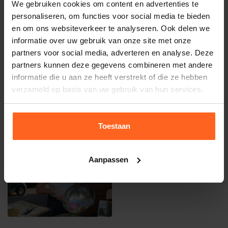
staat klaar!
We gebruiken cookies om content en advertenties te
personaliseren, om functies voor social media te bieden
Je kunt ons bereiken op 0599-287325.
en om ons websiteverkeer te analyseren. Ook delen we
informatie over uw gebruik van onze site met onze
partners voor social media, adverteren en analyse. Deze
partners kunnen deze gegevens combineren met andere
informatie die u aan ze heeft verstrekt of die ze hebben
verzameld op basis van uw gebruik van hun services.
Toestaan
Aanpassen