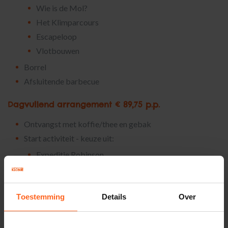
Wie is de Mol?
Het Klimparcours
Escapeloop
Vlotbouwen
Borrel
Afsluitende barbecue
Dagvullend arrangement € 89,75 p.p.
Ontvangst met koffie/thee en gebak
Start activiteit - keuze uit:
Expeditie Robinson
Wie is de Mol?
Het Klimparcours
Toestemming
Details
Over
Escapeloop
Vlotbouwen
Lunchbuffet