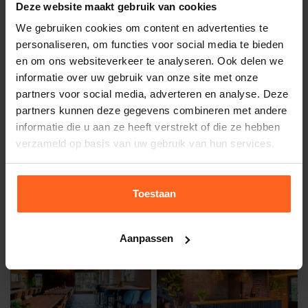
Deze website maakt gebruik van cookies
Start tweede activiteit - keuze uit:
We gebruiken cookies om content en advertenties te
Expeditie Robinson
personaliseren, om functies voor social media te bieden
Wie is de Mol?
en om ons websiteverkeer te analyseren. Ook delen we
informatie over uw gebruik van onze site met onze
Het Klimparcours
partners voor social media, adverteren en analyse. Deze
Escapeloop
partners kunnen deze gegevens combineren met andere
Vlotbouwen
informatie die u aan ze heeft verstrekt of die ze hebben
Borrel
verzameld op basis van uw gebruik van hun services.
Afsluitende barbecue
Toestaan
Teamuitje aanvragen
Aanpassen