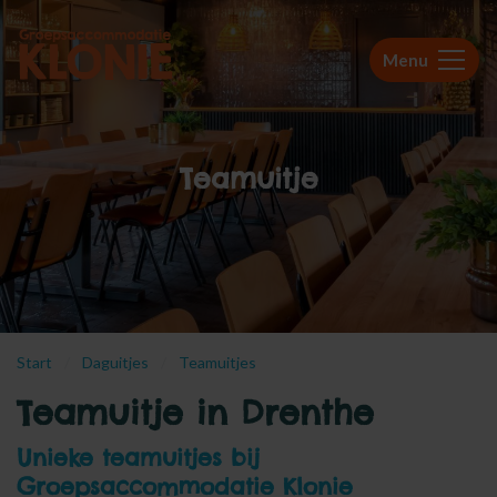
Menu
Teamuitje
Start
Daguitjes
Teamuitjes
Teamuitje in Drenthe
Unieke teamuitjes bij
Groepsaccommodatie Klonie