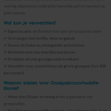
overleg afgestemd, zodat jullie teamuitje perfect aansluit op
jullie wensen.
Wat kun je verwachten?
✔
Eigen locatie
: de Blokhut met ruim terras aan het water
✔
Ontvangst met koffie, thee en gebak
✔
Keuze uit leuke en uitdagende activiteiten
✔
Afsluiten met een heerlijke barbecue
✔
Drankjes
uit een goedgevulde koelkast
✔
Geschikt voor zowel kleine als grote groepen (tot 200
personen!)
Waarom kiezen voor Groepsaccommodatie
Klonie?
✅
Meer dan 50 jaar ervaring
in het organiseren van
groepsuitjes
✅
Flexibel en persoonlijk contact
– wij stemmen alles af op